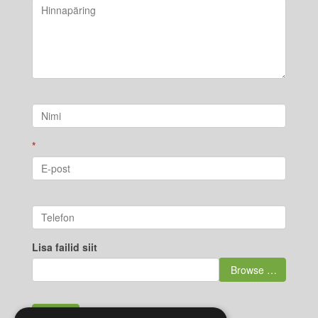
*
Lisa failid siit
Browse …
Saada