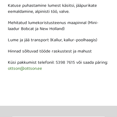
Katuse puhastamine lumest käsitsi, jääpurikate
eemaldamine, alpinisti töö, valve.
Mehitatud lumekoristusteenus maapinnal (Mini-
laadur Bobcat ja New Holland)
Lume ja jää transport (Kallur, kallur-poolhaagis)
Hinnad sõltuvad tööde raskustest ja mahust
Küsi pakkumist telefonil: 5398 7615 või saada päring:
ottson@ottson.ee