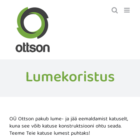
Skip
to
content
Lumekoristus
OÜ Ottson pakub lume- ja jää eemaldamist katuselt,
kuna see võib katuse konstruktsiooni ohtu seada.
Teeme Teie katuse lumest puhtaks!