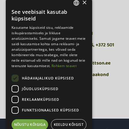
×
See veebisait kasutab
ESTONIAN
küpsiseid
Ottson OÜ
RUSSIAN
Kasutame küpsiseid sisu, reklaamide
Üldtelefon:
+372 5308 2101
isikupärastamiseks ja liikluse
analüüsimiseks. Samuti jagame teavet meie
Transport, tellimused:
+372 53987615, +372 501
saidi kasutamise kohta oma reklaami- ja
analüüsipartneritega, kes võivad seda
8900;
kombineerida muu teabega, mille olete
neile esitanud või mille nad on kogunud teie
Arved ja hinnapäringud:
ottson@ottson.ee
teenuste kasutamisest.
Rohkem teavet
Aadress:
Valtsi 5, Lagedi, Harju maakond
HÄDAVAJALIKUD KÜPSISED
JÕUDLUSKÜPSISED
REKLAAMKÜPSISED
FUNKTSIONAALSED KÜPSISED
NÕUSTU KÕIGIGA
KEELDU KÕIGIST