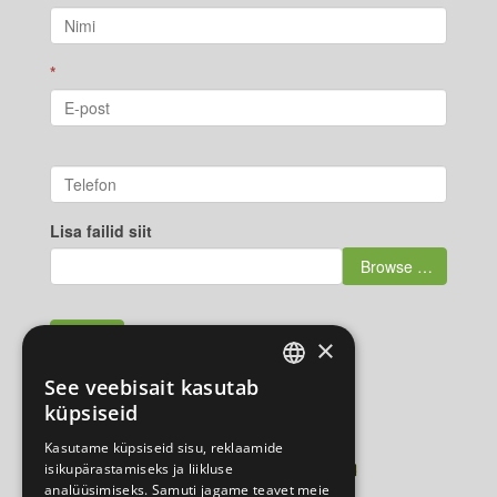
*
Lisa failid siit
Browse …
Saada
×
See veebisait kasutab
ESTONIAN
küpsiseid
Ottson OÜ
RUSSIAN
Kasutame küpsiseid sisu, reklaamide
Üldtelefon:
+372 5308 2101
isikupärastamiseks ja liikluse
analüüsimiseks. Samuti jagame teavet meie