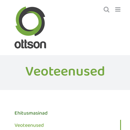
Skip
to
content
Veoteenused
Ehitusmasinad
Veoteenused